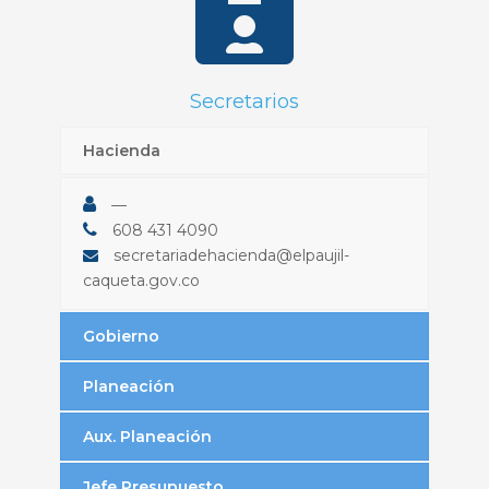
Secretarios
Hacienda
—
608 431 4090
secretariadehacienda@elpaujil-
caqueta.gov.co
Gobierno
Planeación
Aux. Planeación
Jefe Presupuesto