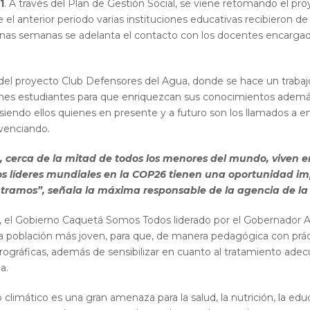
1
. A través del Plan de Gestión Social, se viene retomando el pr
el anterior periodo varias instituciones educativas recibieron d
gunas semanas se adelanta el contacto con los docentes encarga
 del proyecto Club Defensores del Agua, donde se hace un trabaj
óvenes estudiantes para que enriquezcan sus conocimientos además
 siendo ellos quienes en presente y a futuro son los llamados a e
ivenciando.
, cerca de la mitad de todos los menores del mundo, viven en
s líderes mundiales en la COP26 tienen una oportunidad im
ntramos”, señala la máxima responsable de la agencia de l
r, el Gobierno Caquetá Somos Todos liderado por el Gobernador 
 la población más joven, para que, de manera pedagógica con práct
rográficas, además de sensibilizar en cuanto al tratamiento adec
a.
imático es una gran amenaza para la salud, la nutrición, la educa