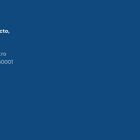
cto,
tro
180001