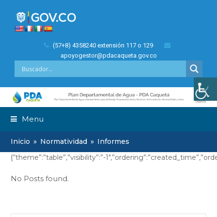
(57+8) 4358240 extensión 117 o 129
apoyogestor@pdacaqueta.gov.co
Menu
Inicio
»
Normatividad
»
Informes
{“theme”:”table”,”visibility”:”-1″,”ordering”:”created_time”,
No Posts found.