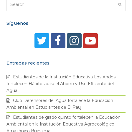
Search
Submi
Síguenos
T
F
I
Y
w
a
n
o
Entradas recientes
i
c
s
u
Estudiantes de la Institución Educativa Los Andes
t
e
t
t
fortalecen Hábitos para el Ahorro y Uso Eficiente del
Agua
t
b
a
u
Club Defensores del Agua fortalece la Educación
Ambiental en Estudiantes de El Paujil
e
o
g
b
Estudiantes de grado quinto fortalecen la Educación
Ambiental en la Institución Educativa Agroecológico
r
o
r
e
Amazónico Buinaima