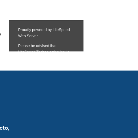
4
cto,