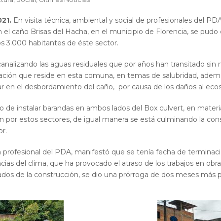
021
.
En visita técnica, ambiental y social de profesionales del PD
el caño Brisas del Hacha, en el municipio de Florencia, se pudo 
os 3.000 habitantes de éste sector.
analizando las aguas residuales que por años han transitado sin 
blación que reside en esta comuna, en temas de salubridad, ademá
r en el desbordamiento del caño, por causa de los daños al eco
de instalar barandas en ambos lados del Box culvert, en materia
n por estos sectores, de igual manera se está culminando la constr
r.
ra profesional del PDA, manifestó que se tenía fecha de terminac
ias del clima, que ha provocado el atraso de los trabajos en obra
dos de la construcción, se dio una prórroga de dos meses más par