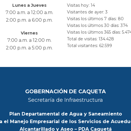
Lunes a Jueves
Visitas hoy:
14
Visitantes de ayer:
3
7:00 a.m. a 12:00 a.m.
Visitas los últimos 7 días:
80
2:00 p.m. a 6:00 p.m.
Visitas los últimos 30 días:
374
Visitas los últimos 365 días:
5.47
Viernes
Total de visitas:
134.428
7:00 a.m. a 12:00 m.
Total visitantes:
62.599
2:00 p.m. a 5:00 p.m.
GOBERNACIÓN DE CAQUETA
Secretaría de Infraestructura
Plan Departamental de Agua y Saneamiento
a el Manejo Empresarial de los Servicios de Acuedu
Alcantarillado y Aseo – PDA Caquetá