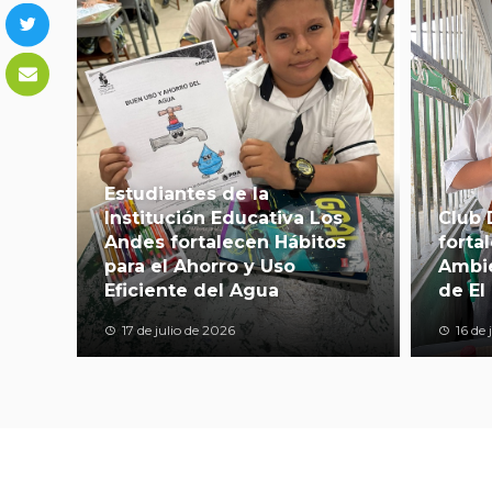
Estudiantes de la
Institución Educativa Los
Club 
Andes fortalecen Hábitos
forta
para el Ahorro y Uso
Ambie
Eficiente del Agua
de El 
17 de julio de 2026
16 de 