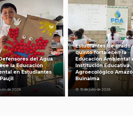
Estudiantes de grado
quinto fortalecen la
Defensores del Agua
Educación Ambiental 
lece la Educación
Institución Educativa
ntal en Estudiantes
Agroecológico Amazó
Paujil
Buinaima
julio de 2026
15 de julio de 2026