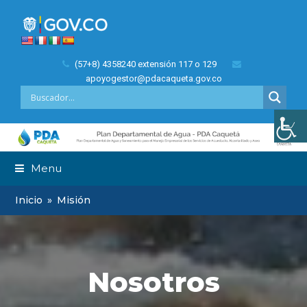
(57+8) 4358240 extensión 117 o 129
apoyogestor@pdacaqueta.gov.co
Menu
Inicio
»
Misión
Nosotros