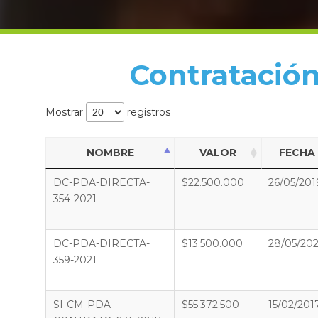
Contratación
Mostrar
registros
NOMBRE
VALOR
FECHA
DC-PDA-DIRECTA-
$22.500.000
26/05/201
354-2021
DC-PDA-DIRECTA-
$13.500.000
28/05/202
359-2021
SI-CM-PDA-
$55.372.500
15/02/201