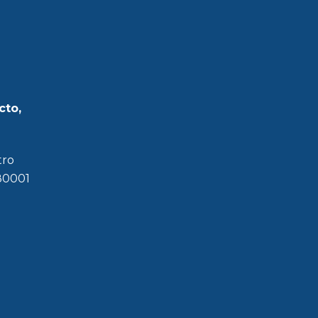
cto,
tro
180001