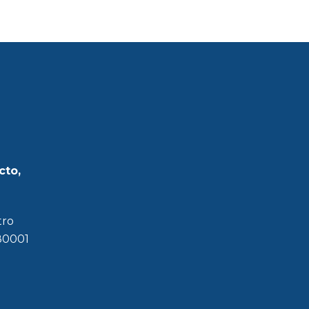
cto,
tro
180001