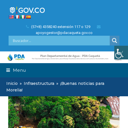
(57+8) 4358240 extensión 117 o 129
apoyogestor@pdacaqueta.gov.co
Menu
Inicio
»
Infraestructura
»
¡Buenas noticias para
Morelia!