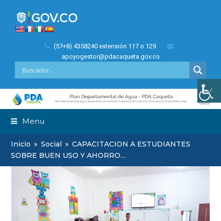
(57+8) 4358240 extensión 117 o 129
apoyogestor@pdacaqueta.gov.co
Menu
Inicio
»
Social
»
CAPACITACION A ESTUDIANTES
SOBRE BUEN USO Y AHORRO…