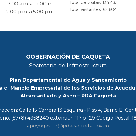
Total de visitas:
134.433
7:00 a.m. a 12:00 m.
Total visitantes:
62.604
2:00 p.m. a 5:00 p.m.
GOBERNACIÓN DE CAQUETA
Secretaría de Infraestructura
Plan Departamental de Agua y Saneamiento
a el Manejo Empresarial de los Servicios de Acuedu
Alcantarillado y Aseo – PDA Caquetá
rección: Calle 15 Carrera 13 Esquina - Piso 4, Barrio El Cen
ono: (57+8) 4358240 extensión 117 o 129 Código Postal: 
apoyogestor@pdacaqueta.gov.co