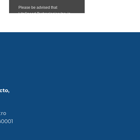
cto,
tro
180001