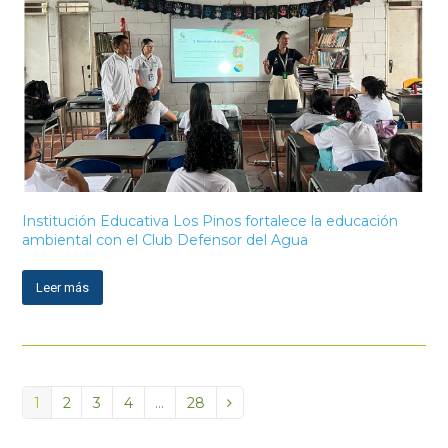
Institución Educativa Los Pinos fortalece la educación
ambiental con el Club Defensor del Agua
Leer más
Page
1
Page
2
Page
3
Page
4
…
Page
28
Siguiente