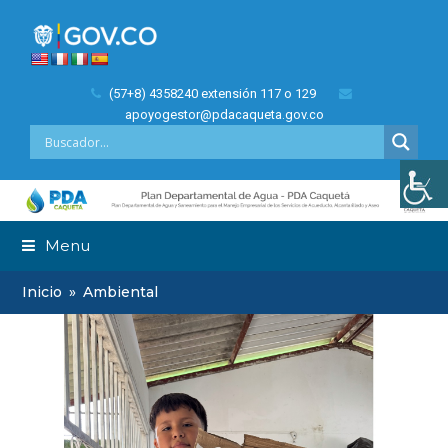
(57+8) 4358240 extensión 117 o 129
apoyogestor@pdacaqueta.gov.co
Menu
Inicio
»
Ambiental