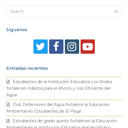
Search
Submi
Síguenos
T
F
I
Y
w
a
n
o
Entradas recientes
i
c
s
u
Estudiantes de la Institución Educativa Los Andes
t
e
t
t
fortalecen Hábitos para el Ahorro y Uso Eficiente del
Agua
t
b
a
u
Club Defensores del Agua fortalece la Educación
Ambiental en Estudiantes de El Paujil
e
o
g
b
Estudiantes de grado quinto fortalecen la Educación
Ambiental en la Institución Educativa Agroecológico