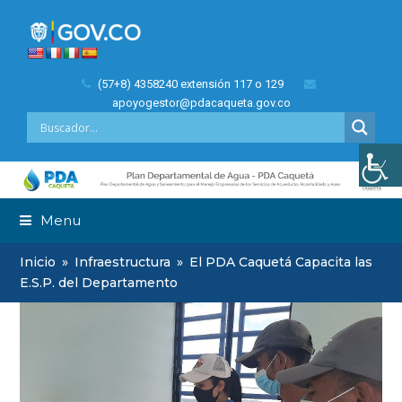
(57+8) 4358240 extensión 117 o 129
apoyogestor@pdacaqueta.gov.co
Menu
Inicio
»
Infraestructura
»
El PDA Caquetá Capacita las
E.S.P. del Departamento