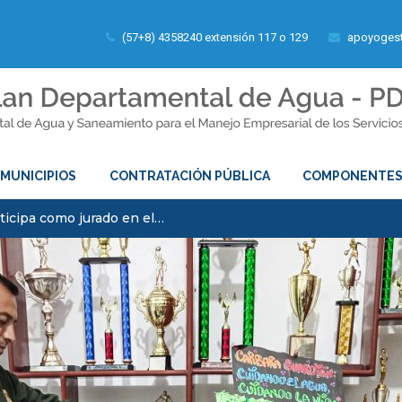
(57+8) 4358240 extensión 117 o 129
apoyogest
MUNICIPIOS
CONTRATACIÓN PÚBLICA
COMPONENTE
ticipa como jurado en el…