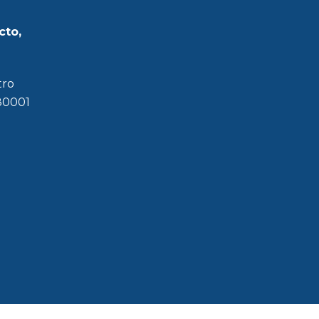
cto,
tro
180001