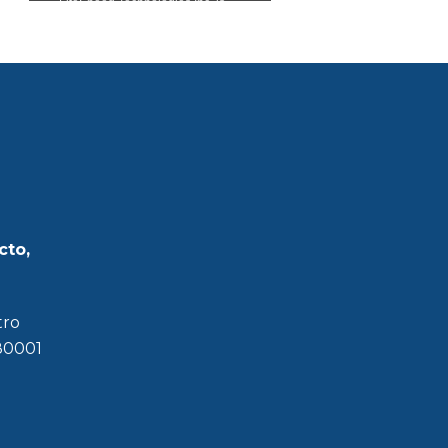
cto,
tro
180001