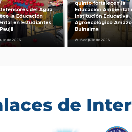
quinto fortalecen la
Defensores del Agua
Educación Ambiental 
lece la Educación
Institución Educativa
ntal en Estudiantes
Agroecológico Amazó
Paujil
Buinaima
julio de 2026
15 de julio de 2026
laces de Inte