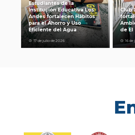
Estudiantes de la
Institución Educativa Los
Club 
Andes fortalecen Hábitos
forta
para el Ahorro y Uso
Ambie
Eficiente del Agua
de El 
17 de julio de 2026
16 de 
En