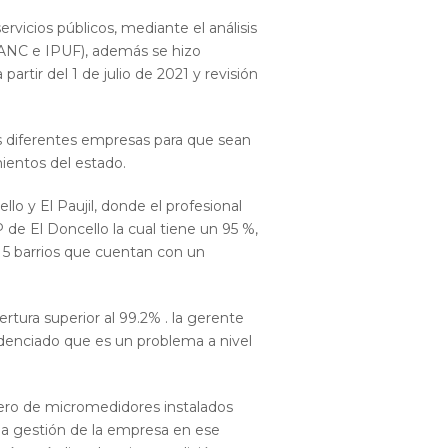
rvicios públicos, mediante el análisis
 IANC e IPUF), además se hizo
rtir del 1 de julio de 2021 y revisión
las diferentes empresas para que sean
ientos del estado.
o y El Paujil, donde el profesional
e El Doncello la cual tiene un 95 %,
5 barrios que cuentan con un
ura superior al 99.2% . la gerente
videnciado que es un problema a nivel
ro de micromedidores instalados
 la gestión de la empresa en ese