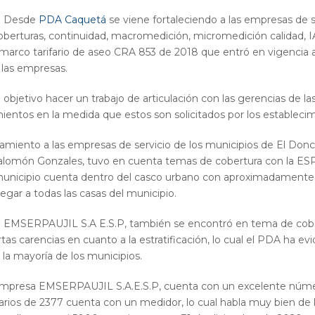
Desde
PDA Caquetá
se viene fortaleciendo a las empresas de se
coberturas, continuidad, macromedición, micromedición calidad,
rco tarifario de aseo CRA 853 de 2018 que entró en vigencia a pa
e las empresas.
l objetivo hacer un trabajo de articulación con las gerencias de 
ientos en la medida que estos son solicitados por los establecim
miento a las empresas de servicio de los municipios de El Doncell
món Gonzales, tuvo en cuenta temas de cobertura con la ESP d
municipio cuenta dentro del casco urbano con aproximadamente 
legar a todas las casas del municipio.
EMSERPAUJIL S.A E.S.P, también se encontró en tema de cobert
tas carencias en cuanto a la estratificación, lo cual el PDA ha e
la mayoría de los municipios.
empresa EMSERPAUJIL S.A.E.S.P, cuenta con un excelente núme
uarios de 2377 cuenta con un medidor, lo cual habla muy bien de