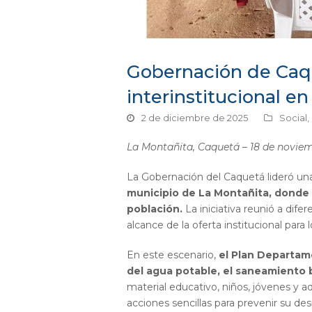
Gobernación de Caqu
interinstitucional 
2 de diciembre de 2025
Social
,
La Montañita, Caquetá – 18 de novie
La Gobernación del Caquetá lideró u
municipio de La Montañita, donde s
población.
La iniciativa reunió a dife
alcance de la oferta institucional para 
En este escenario,
el Plan Departame
del agua potable, el saneamiento b
material educativo, niños, jóvenes y a
acciones sencillas para prevenir su des