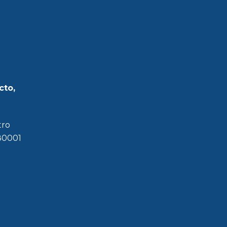
cto,
tro
180001