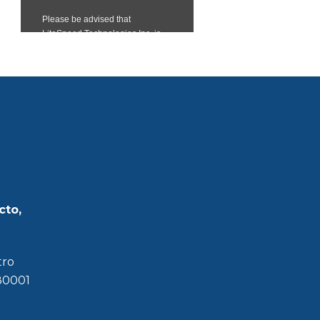
cto,
tro
180001