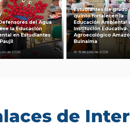
Estudiantes de grado
quinto fortalecen la
Defensores del Agua
Educación Ambiental 
lece la Educación
Institución Educativa
ntal en Estudiantes
Agroecológico Amazó
Paujil
Buinaima
julio de 2026
15 de julio de 2026
laces de Inte