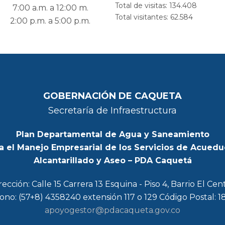
Total de visitas:
134.408
7:00 a.m. a 12:00 m.
Total visitantes:
62.584
2:00 p.m. a 5:00 p.m.
GOBERNACIÓN DE CAQUETA
Secretaría de Infraestructura
Plan Departamental de Agua y Saneamiento
a el Manejo Empresarial de los Servicios de Acuedu
Alcantarillado y Aseo – PDA Caquetá
rección: Calle 15 Carrera 13 Esquina - Piso 4, Barrio El Cen
ono: (57+8) 4358240 extensión 117 o 129 Código Postal: 
apoyogestor@pdacaqueta.gov.co