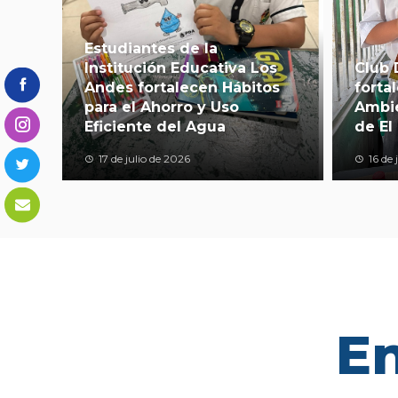
Estudiantes de la
Institución Educativa Los
Club 
Andes fortalecen Hábitos
forta
para el Ahorro y Uso
Ambie
Eficiente del Agua
de El 
17 de julio de 2026
16 de 
En