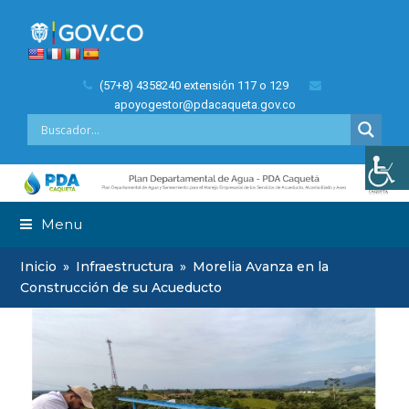
(57+8) 4358240 extensión 117 o 129
apoyogestor@pdacaqueta.gov.co
Menu
Inicio
»
Infraestructura
»
Morelia Avanza en la
Construcción de su Acueducto