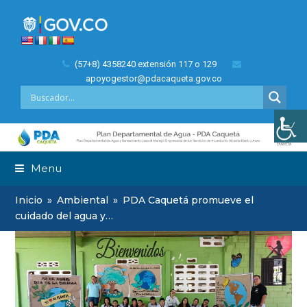
(57+8) 4358240 extensión 117 o 129
apoyogestor@pdacaqueta.gov.co
Menu
Inicio
»
Ambiental
»
PDA Caquetá promueve el
cuidado del agua y…