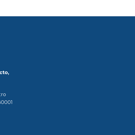
cto,
tro
180001