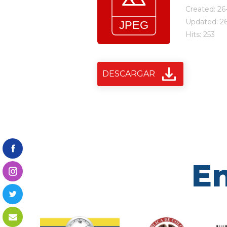
Created: 26
Updated: 2
Hits: 253
DESCARGAR
En