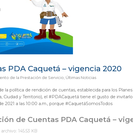
as PDA Caquetá – vigencia 2020
nto de la Prestación de Servicio
,
Últimas Noticias
 la política de rendición de cuentas, establecida para los Pla
a, Ciudad y Territorio), el #PDACaquetá tiene el gusto de invitarl
 de 2021 a las 10:00 a.m., porque #CaquetáSomosTodos
ión de Cuentas PDA Caquetá – vig
archivo: 145.53 KB