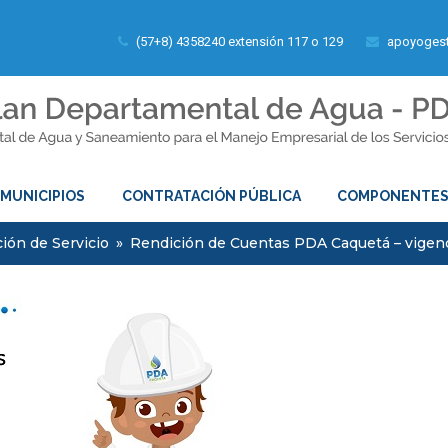
(57+8) 4358240 extensión 117 o 129
apoyogest
MUNICIPIOS
CONTRATACIÓN PÚBLICA
COMPONENTE
ión de Servicio
»
Rendición de Cuentas PDA Caquetá – vigen