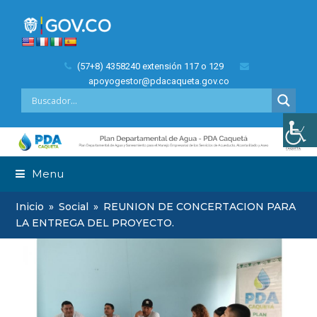
(57+8) 4358240 extensión 117 o 129
apoyogestor@pdacaqueta.gov.co
Menu
Inicio
»
Social
»
REUNION DE CONCERTACION PARA
LA ENTREGA DEL PROYECTO.