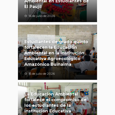
Ambiental en Estudiantes de
El Paujil
16 de julio de 2026
Estudiantes de grado quinto
fortalecen la Educación
Ambiental en la Institución
Educativa Agroecológico
Amazónico Buinaima
15 de julio de 2026
La Educación Ambiental
fortalece el compromiso de
los estudiantes de la
Institución Educativa