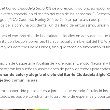
4
,
el barrio Ciudadela Siglo XXI de Florencia vivió una jornada m
n evento especial en el marco del mes de las cometas. El Secreta
ua (PDA) Caquetá, Herley Suárez Cuéllar, junto a su equipo, est
s de la comuna occidental, un día lleno de entusiasmo, unión y
acó el compromiso de las entidades locales en actividades que f
 junto con los componentes técnico, social y ambiental del PDA, 
tura y los derechos de los niños, sino que también simbolizan el tr
ción de Caquetá, la Alcaldía de Florencia, el Ejército Nacional y 
resentaron los sueños y aspiraciones de paz y derechos para todo
lenar de color y alegría el cielo del Barrio Ciudadela Siglo 
bjetivo común: la paz
.
 haber sido parte de esta jornada, que no solo fortaleció los 
 todos, es posible construir un futuro lleno de esperanza y oport