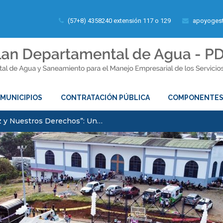
(57+8) 4358240 extensión 117 o 129
apoyogest
MUNICIPIOS
CONTRATACIÓN PÚBLICA
COMPONENTE
z y Nuestros Derechos”: Un…