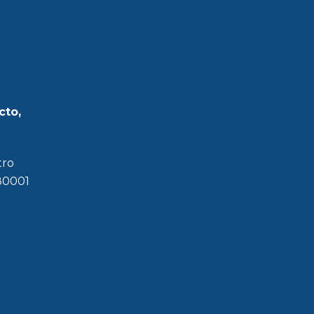
cto,
tro
180001