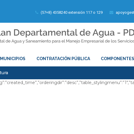
(57+8) 4358240 extensión 117 o 129
apoyogest
MUNICIPIOS
CONTRATACIÓN PÚBLICA
COMPONENTE
tura
dering”:”created_time”,”orderingdir”:”desc”,”table_stylingmenu”:”1