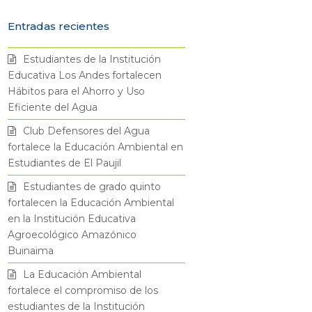
w
a
n
o
Entradas recientes
i
c
s
u
Estudiantes de la Institución
t
e
t
t
Educativa Los Andes fortalecen
Hábitos para el Ahorro y Uso
t
b
a
u
Eficiente del Agua
Club Defensores del Agua
e
o
g
b
fortalece la Educación Ambiental en
Estudiantes de El Paujil
r
o
r
e
Estudiantes de grado quinto
fortalecen la Educación Ambiental
k
a
en la Institución Educativa
Agroecológico Amazónico
m
Buinaima
La Educación Ambiental
fortalece el compromiso de los
estudiantes de la Institución