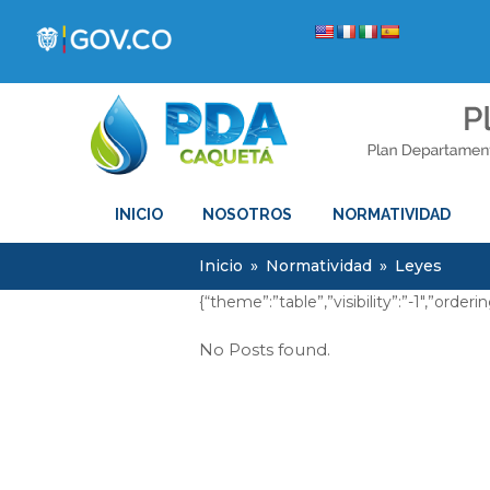
INICIO
NOSOTROS
NORMATIVIDAD
Inicio
»
Normatividad
»
Leyes
{“theme”:”table”,”visibility”:”-1″,”or
No Posts found.