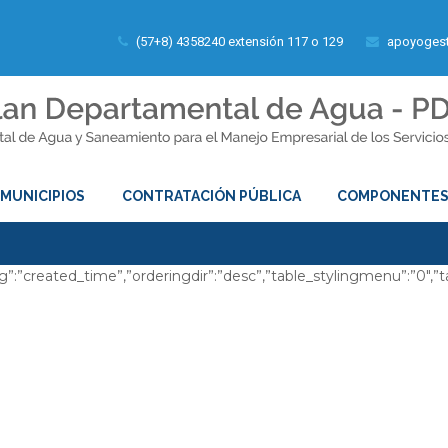
(57+8) 4358240 extensión 117 o 129
apoyogest
MUNICIPIOS
CONTRATACIÓN PÚBLICA
COMPONENTE
dering”:”created_time”,”orderingdir”:”desc”,”table_stylingmenu”:”