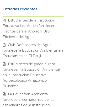
w
a
n
o
Entradas recientes
i
c
s
u
Estudiantes de la Institución
t
e
t
t
Educativa Los Andes fortalecen
Hábitos para el Ahorro y Uso
t
b
a
u
Eficiente del Agua
Club Defensores del Agua
e
o
g
b
fortalece la Educación Ambiental en
Estudiantes de El Paujil
r
o
r
e
Estudiantes de grado quinto
fortalecen la Educación Ambiental
k
a
en la Institución Educativa
Agroecológico Amazónico
m
Buinaima
La Educación Ambiental
fortalece el compromiso de los
estudiantes de la Institución