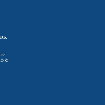
cto,
tro
180001