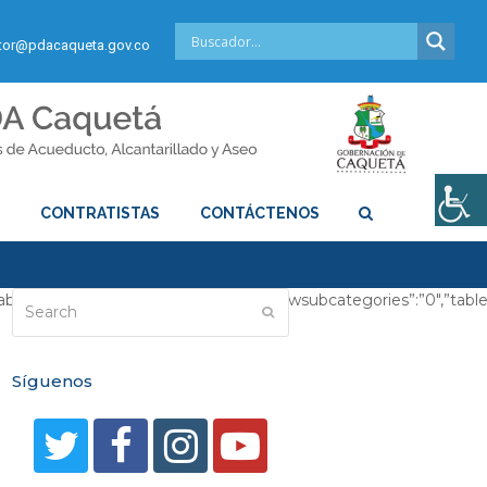
or@pdacaqueta.gov.co
S
CONTRATISTAS
CONTÁCTENOS
0″,”table_showcategorytitle”:”0″,”table_showsubcategories”:”0″,”t
Search
Submit
Síguenos
T
F
I
Y