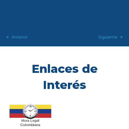
previous
Anterior
next
Siguiente
post:
post:
Enlaces de
Interés