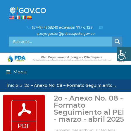
(57+8) 4358240 extensión 117 o 129
apoyogestor@pdacaqueta.gov.co
Menu
Inicio
»
2o – Anexo No. 08 – Formato Seguimiento…
2o - Anexo No. 08 -
Formato
Seguimiento al PEI
- marzo - abril 2025
Tamaño del archivo: 10.84 MB