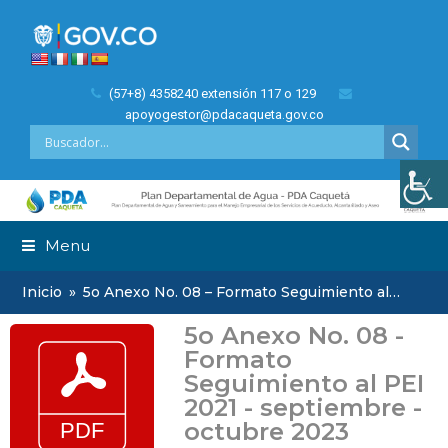
(57+8) 4358240 extensión 117 o 129
apoyogestor@pdacaqueta.gov.co
Menu
Inicio
»
5o Anexo No. 08 – Formato Seguimiento al…
5o Anexo No. 08 -
Formato
Seguimiento al PEI
2021 - septiembre -
octubre 2023