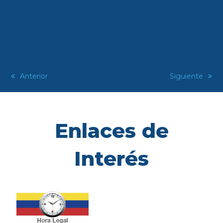
previous
Anterior
next
Siguiente
post:
post:
Enlaces de
Interés