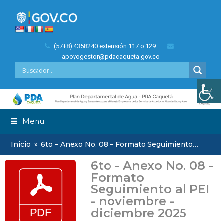
(57+8) 4358240 extensión 117 o 129
apoyogestor@pdacaqueta.gov.co
Menu
Inicio
»
6to – Anexo No. 08 – Formato Seguimiento…
6to - Anexo No. 08 -
Formato
Seguimiento al PEI
- noviembre -
diciembre 2025