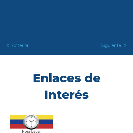
previous
Anterior
next
Siguiente
post:
post:
Enlaces de
Interés