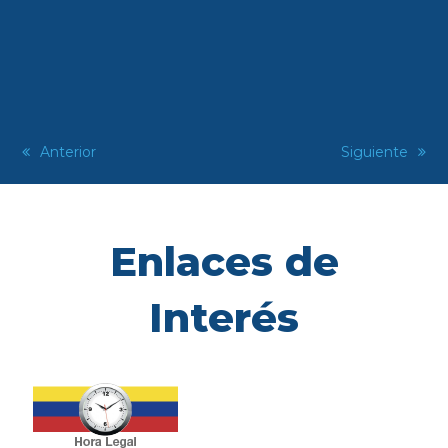
previous
Anterior
next
Siguiente
post:
post:
Enlaces de
Interés