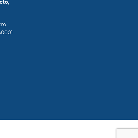
cto,
tro
180001