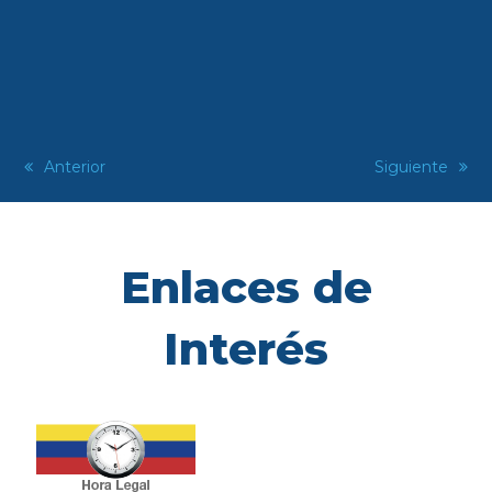
previous
Anterior
next
Siguiente
post:
post:
Enlaces de
Interés