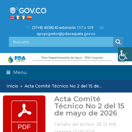
(57+8) 4358240 extensión 117 o 129
apoyogestor@pdacaqueta.gov.co
Menu
Inicio
»
Acta Comité Técnico No 2 del 15 de…
Acta Comité
Técnico No 2 del 15
de mayo de 2026
Tamaño del archivo: 28.72 MB
Created: 17-06-2026