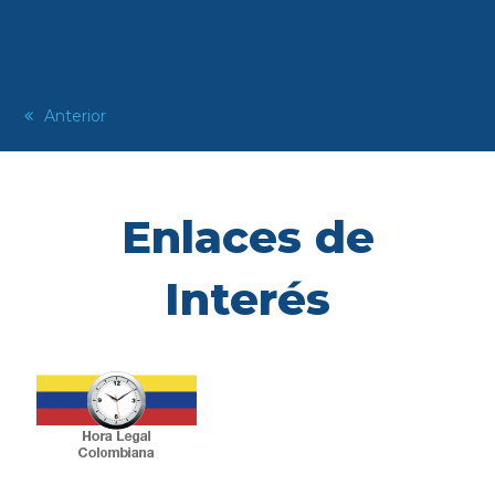
previous
Anterior
post:
Enlaces de
Interés