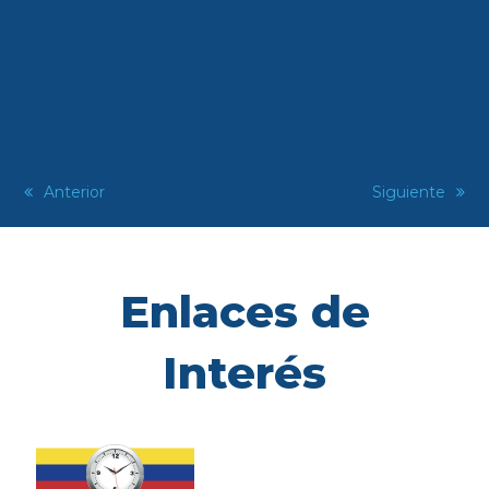
previous
Anterior
next
Siguiente
post:
post:
Enlaces de
Interés