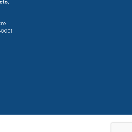
cto,
tro
180001