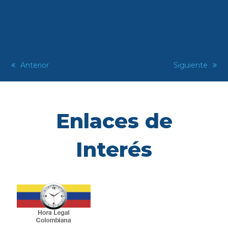
previous
Anterior
next
Siguiente
post:
post:
Enlaces de
Interés