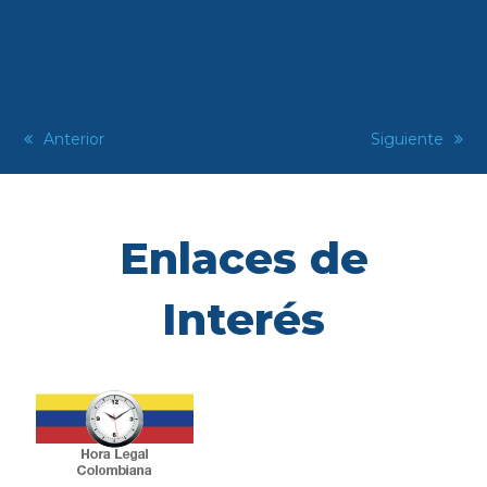
previous
Anterior
next
Siguiente
post:
post:
Enlaces de
Interés