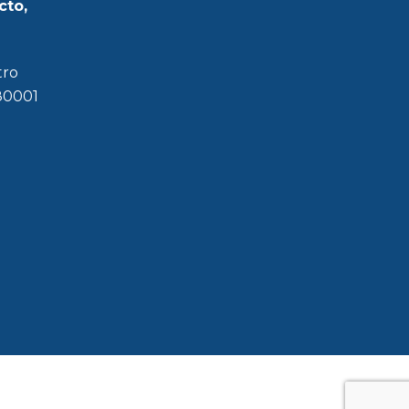
cto,
tro
180001