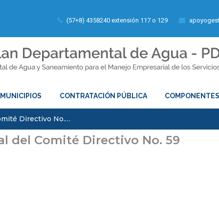
(57+8) 4358240 extensión 117 o 129
apoyogest
MUNICIPIOS
CONTRATACIÓN PÚBLICA
COMPONENTE
omité Directivo No.…
al del Comité Directivo No. 59