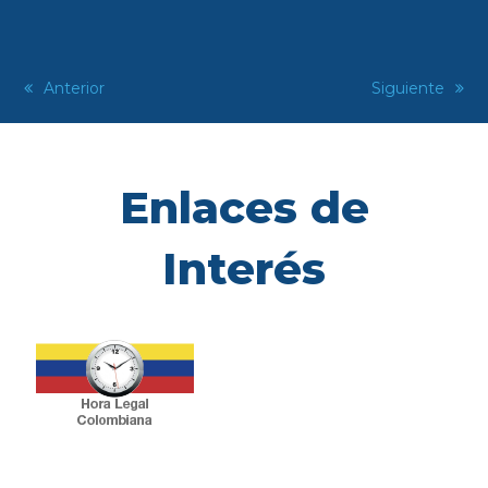
previous
Anterior
next
Siguiente
post:
post:
Enlaces de
Interés