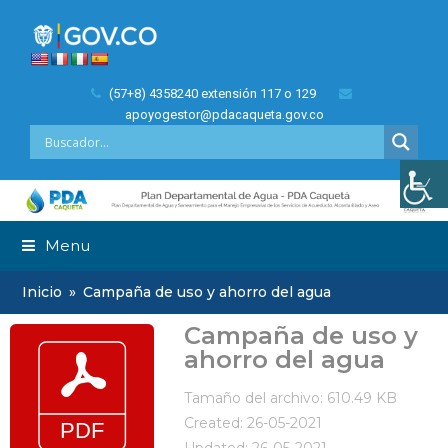
(57+8) 4358240 extensión 117 o 129
apoyogestor@pdacaqueta.gov.co
Menu
Inicio
»
Campaña de uso y ahorro del agua
Campaña de uso y
ahorro del agua
Tamaño del archivo: 610.49 KB
Created: 26-05-2021