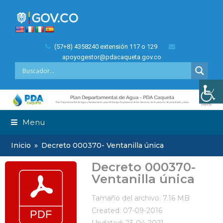
(57+8) 4358240 extensión 117 o 129
apoyogestor@pdacaqueta.gov.co
Menu
Inicio
»
Decreto 000370- Ventanilla única
Decreto 000370-
Ventanilla única
Tamaño del archivo: 7.16 MB
Created: 07-09-2016