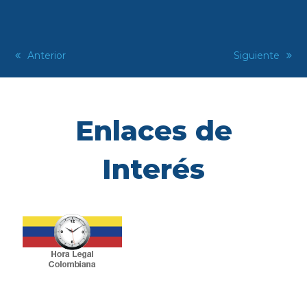
previous
Anterior
next
Siguiente
post:
post:
Enlaces de
Interés