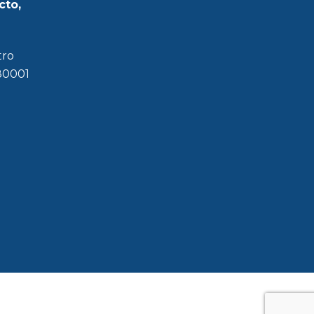
cto,
tro
180001