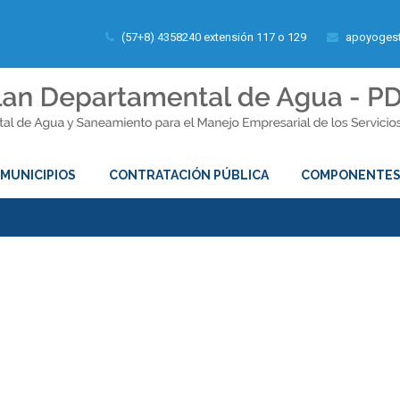
(57+8) 4358240 extensión 117 o 129
apoyogest
MUNICIPIOS
CONTRATACIÓN PÚBLICA
COMPONENTE