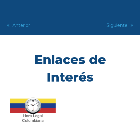
previous
Anterior
next
Siguiente
post:
post:
Enlaces de
Interés