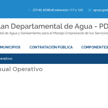
(57+8) 4358240 extensión 117 o 129
apoyogest
MUNICIPIOS
CONTRATACIÓN PÚBLICA
COMPONENTE
erativo
nual Operativo