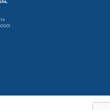
cto,
tro
180001