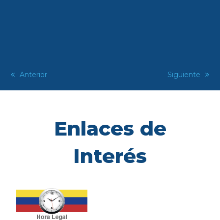
previous
Anterior
next
Siguiente
post:
post:
Enlaces de
Interés