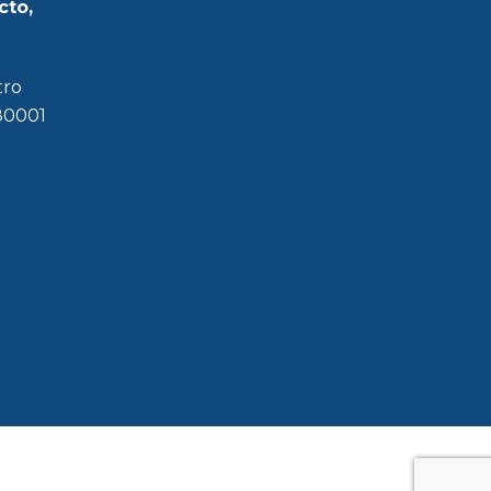
cto,
tro
180001