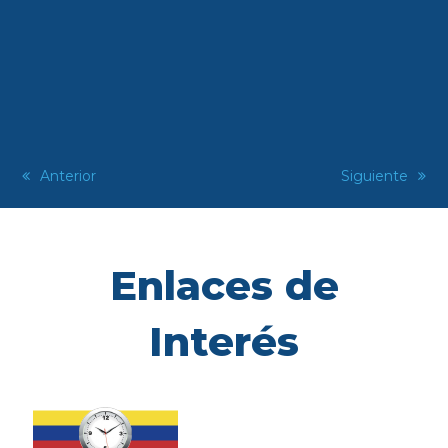
previous
Anterior
next
Siguiente
post:
post:
Enlaces de
Interés