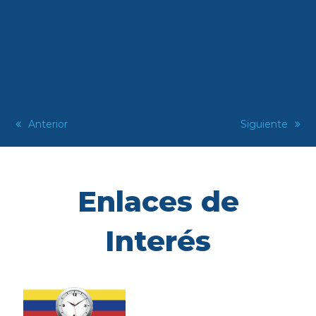
previous
Anterior
next
Siguiente
post:
post:
Enlaces de
Interés