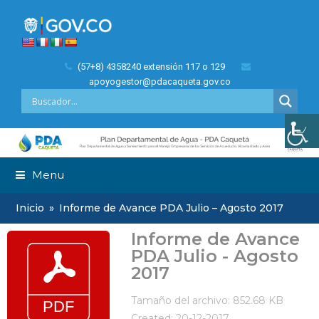
(57+8) 4358240 extensión 117 o 129
apoyogestor@pdacaqueta.gov.co
Menu
Inicio
»
Informe de Avance PDA Julio – Agosto 2017
Informe de Avance
PDA Julio - Agosto
2017
Tamaño del archivo: 852.68 KB
Created: 20-12-2017