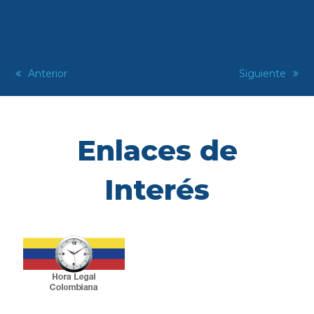
previous
Anterior
next
Siguiente
post:
post:
Enlaces de
Interés