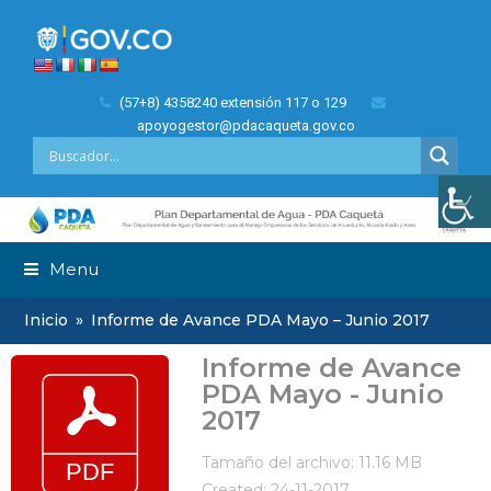
(57+8) 4358240 extensión 117 o 129
apoyogestor@pdacaqueta.gov.co
Menu
Inicio
»
Informe de Avance PDA Mayo – Junio 2017
Informe de Avance
PDA Mayo - Junio
2017
Tamaño del archivo: 11.16 MB
Created: 24-11-2017