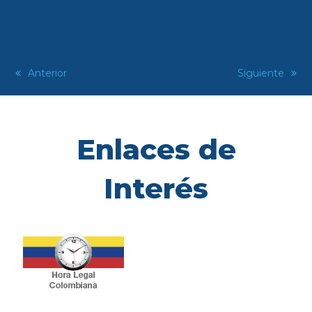
previous
Anterior
next
Siguiente
post:
post:
Enlaces de
Interés