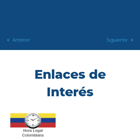
previous
Anterior
next
Siguiente
post:
post:
Enlaces de
Interés