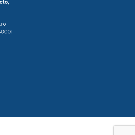
cto,
tro
180001